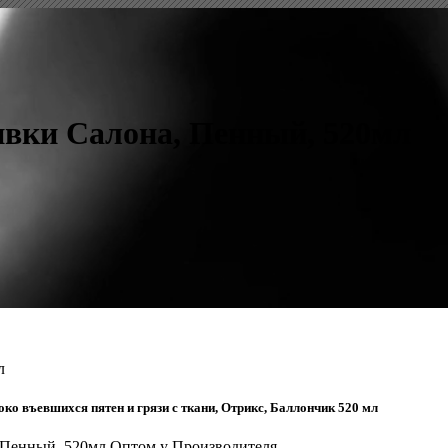
вки Салона, Пенный, 520мл
л
ко въевшихся пятен и грязи с ткани, Отрикс, Баллончик 520 мл
 Пенный, 520мл Оптом у Производителя