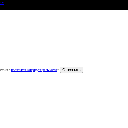
л»
тствии с
политикой конфиденциальности
*