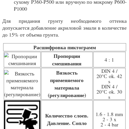
сухому
P360-P500 или вручную по мокрому Р600-
P1000
Для придания грунту необходимого оттенка
допускается добавление акриловой эмали в количестве
до 15% от объема грунта.
Расшифровка пиктограмм
Пропорции
4 : 1
смешивания
DIN 4 /
Вязкость
20
°С
ok. 42
применяемого
s
DIN 4 /
материала
20
°С
ok. 30
(регулирование)
s
1.6 - 1.8 mm
Количество слоев.
2 - 3 x
Давление. Сопло
2 - 4 bar