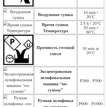
10 min /
Воздушная сушка
20
°С
2.5 h / 20
°С
Время сушки.
30 min /
Температура
60
°С
Прочность готовой
30 min at
20
°С
смеси
Эксцентриковая
шлифовальная
P360 - P500
машина “по-
сухому”
Ручная шлифовка
P600 - P1000
«по-мокрому»