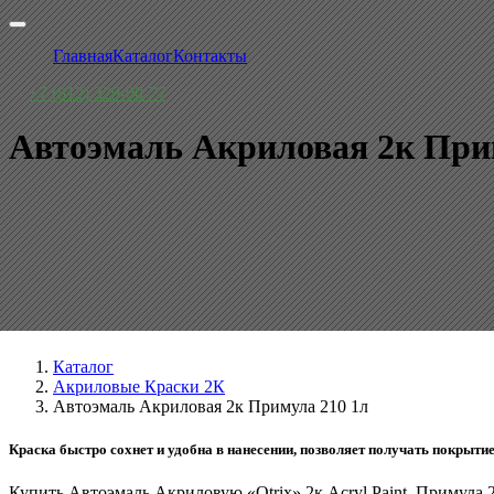
Главная
Каталог
Контакты
+7 (812) 329-00-77
Автоэмаль Акриловая 2к При
Каталог
Акриловые Краски 2К
Автоэмаль Акриловая 2к Примула 210 1л
Краска быстро сохнет и удобна в нанесении, позволяет получать покрыти
Купить Автоэмаль Акриловую «Otrix» 2к Acryl Paint, Примула 