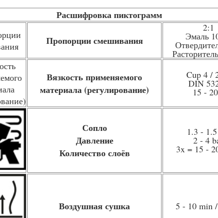
Расшифровка пиктограмм
2:1
Эмаль 1
Пропорции смешивания
Отвердите
Расторител
Cup 4 / 
Вязкость применяемого
DIN 53
материала (регулирование)
15 - 20
Сопло
1.3 - 1.
Давление
2 - 4 b
3x = 15 - 
Количество слоёв
Воздушная сушка
5 - 10 min 