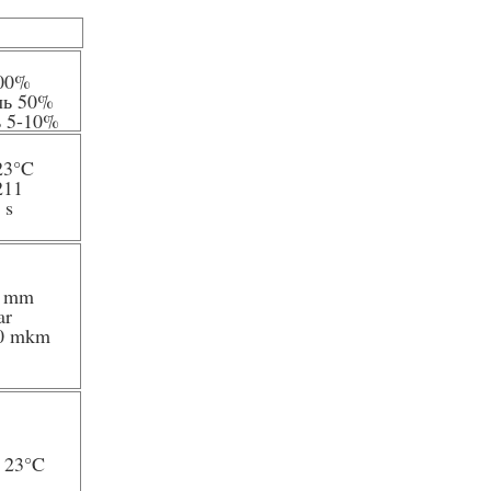
00%
ль 50%
ь 5-10%
23
°C
211
 s
5 mm
ar
20 mkm
/ 23
°C