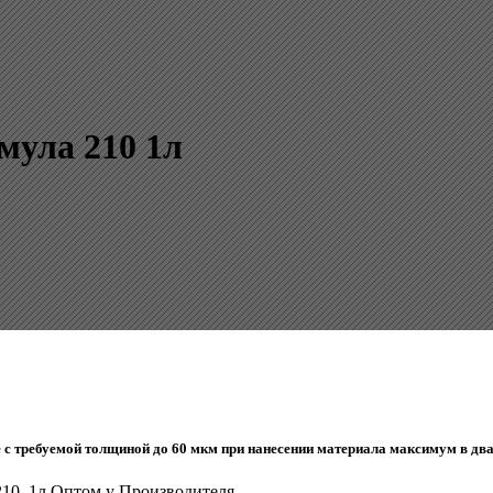
мула 210 1л
е с требуемой толщиной до 60 мкм при нанесении материала максимум в два
210, 1л Оптом у Производителя