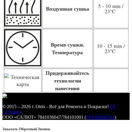
5 - 10 min /
Воздушная сушка
23
°C
Время сушки.
10 - 15 min /
23
°C
Температура
Придерживайтесь
технологии
нанесения
© 2015 – 2026 г. Otrix - Всё для Ремонта и Покраски!
ГК
«Астрал»
ООО «САЛЮТ» 7841036047/784101001 (
РЕКВИЗИТЫ
)
Заказать Обратный Звонок