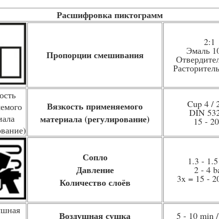
Расшифровка пиктограмм
2:1
Эмаль 1
Пропорции смешивания
Отвердите
Расторител
Cup 4 / 
Вязкость применяемого
DIN 53
материала (регулирование)
15 - 20
Сопло
1.3 - 1.
Давление
2 - 4 b
3x = 15 - 
Количество слоёв
Воздушная сушка
5 - 10 min 