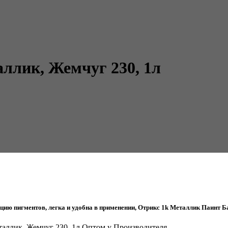
аллик, Жемчуг 230, 1л
ю пигментов, легка и удобна в применении, Отрикс 1k Металлик Паинт Ба
Металлик, Жемчуг 230, 1л Оптом у Производителя