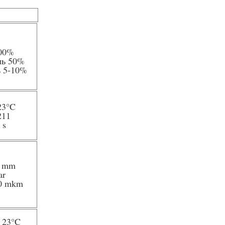
00%
ль 50%
ь 5-10%
23
°C
211
 s
5 mm
ar
20 mkm
/ 23
°C