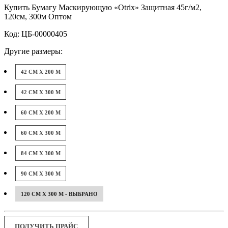
Купить Бумагу Маскирующую «Otrix» Защитная 45г/м2,
120см, 300м Оптом
Код: ЦБ-00000405
Другие размеры:
42 СМ X 200 М
42 СМ X 300 М
60 СМ X 200 М
60 СМ X 300 М
84 СМ X 300 М
90 СМ X 300 М
120 СМ X 300 М - ВЫБРАНО
ПОЛУЧИТЬ ПРАЙС