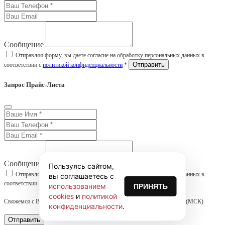
Сообщение
Отправляя форму, вы даете согласие на обработку персональных данных в
соответствии с
политикой конфиденциальности
*
Запрос Прайс-Листа
Сообщение
Пользуясь сайтом,
Отправляя форму, вы даете согласие на обработку персональных данных в
вы соглашаетесь с
соответствии с
политикой конфиденциальности
*
использованием
ПРИНЯТЬ
cookies
и
политикой
Свяжемся с Вами в течении часа! График работы: ПН-ПТ 09:00 - 17:00 (МСК)
конфиденциальности
.