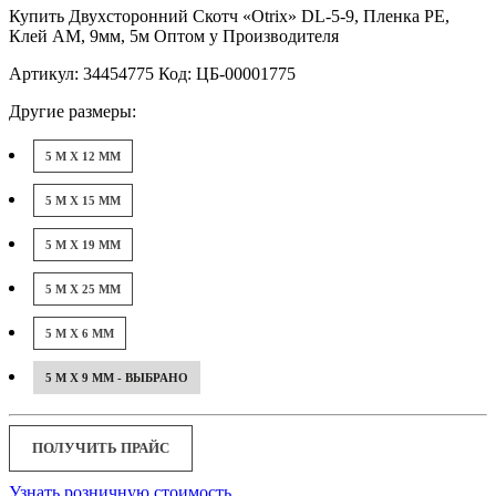
Купить Двухсторонний Скотч «Otrix» DL-5-9, Пленка PE,
Клей AM, 9мм, 5м Оптом у Производителя
Артикул: 34454775 Код: ЦБ-00001775
Другие размеры:
5 М X 12 ММ
5 М X 15 ММ
5 М X 19 ММ
5 М X 25 ММ
5 М X 6 ММ
5 М X 9 ММ - ВЫБРАНО
ПОЛУЧИТЬ ПРАЙС
Узнать розничную стоимость