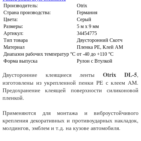
Производитель:
Otrix
Страна производства:
Германия
Цвета:
Серый
Размеры:
5 м x 9 мм
Артикул:
34454775
Тип товара
Двусторонний Скотч
Материал
Пленка PE, Клей AM
Диапазон рабочих температур °С
от -40 до +110 °C
Форма выпуска
Рулон с Втулкой
Otrix DL-5
Двусторонние клеящиеся ленты
,
изготовлены из укрепленной пенки PE с клеем AM.
Предохранение клеящей поверхности силиконовой
пленкой.
Применяются для монтажа и виброустойчивого
крепления декоративных и противоударных накладок,
молдингов, эмблем и т.д. на кузове автомобиля.