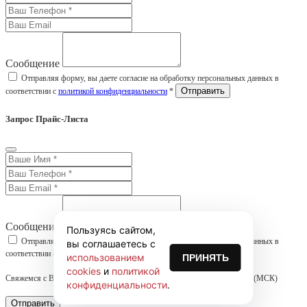
Сообщение
Отправляя форму, вы даете согласие на обработку персональных данных в
соответствии с
политикой конфиденциальности
*
Запрос Прайс-Листа
Сообщение
Пользуясь сайтом,
Отправляя форму, вы даете согласие на обработку персональных данных в
вы соглашаетесь с
соответствии с
политикой конфиденциальности
*
использованием
ПРИНЯТЬ
cookies
и
политикой
Свяжемся с Вами в течении часа! График работы: ПН-ПТ 09:00 - 17:00 (МСК)
конфиденциальности
.