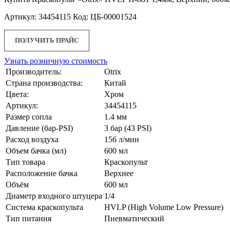
Артикул: 34454115 Код: ЦБ-00001524
ПОЛУЧИТЬ ПРАЙС
Узнать розничную стоимость
Производитель:
Otrix
Страна производства:
Китай
Цвета:
Хром
Артикул:
34454115
Размер сопла
1.4 мм
Давление (бар-PSI)
3 бар (43 PSI)
Расход воздуха
156 л/мин
Объем бачка (мл)
600 мл
Тип товара
Краскопульт
Расположение бачка
Верхнее
Объём
600 мл
Диаметр входного штуцера
1/4
Система краскопульта
HVLP (High Volume Low Pressure)
Тип питания
Пневматический