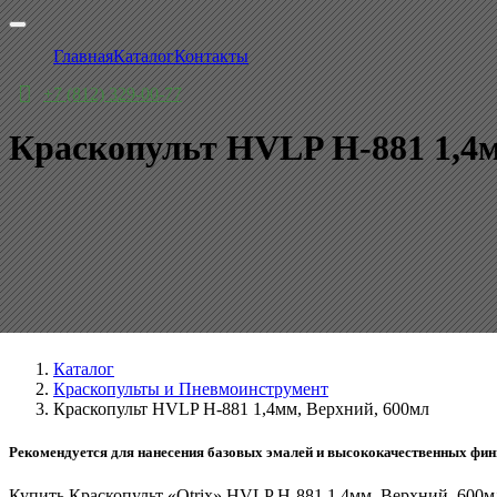
Главная
Каталог
Контакты
+7 (812) 329-00-77
Краскопульт HVLP H-881 1,4м
Каталог
Краскопульты и Пневмоинструмент
Краскопульт HVLP H-881 1,4мм, Верхний, 600мл
Рекомендуется для нанесения базовых эмалей и высококачественных фи
Купить Краскопульт «Otrix» HVLP H-881 1,4мм, Верхний, 600