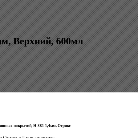
м, Верхний, 600мл
нишных покрытий, H-881 1,4мм, Отрикс
мл Оптом у Производителя