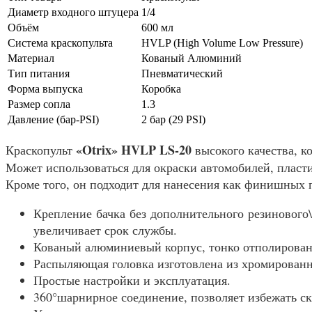
Диаметр входного штуцера
1/4
Объём
600 мл
Система краскопульта
HVLP (High Volume Low Pressure)
Материал
Кованый Алюминий
Тип питания
Пневматический
Форма выпуска
Коробка
Размер сопла
1.3
Давление (бар-PSI)
2 бар (29 PSI)
«Otrix» HVLP LS-20
Краскопульт
высокого качества, к
Может использоваться для окраски автомобилей, пласти
Кроме того, он подходит для нанесения как финишных 
Крепление бачка без дополнительного резинового
увеличивает срок службы.
Кованый алюминиевый корпус, тонко отполирова
Распыляющая головка изготовлена из хромированн
Простые настройки и эксплуатация.
360°шарнирное соединение, позволяет избежать ск