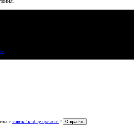
ления.
л»
тствии с
политикой конфиденциальности
*