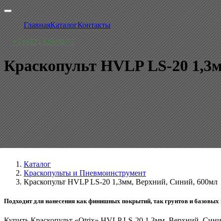
Главная
Каталог
Контакты
+7 (812) 329-00-77
Краскопульт HVLP LS-20 1,3м
Каталог
Краскопульты и Пневмоинструмент
Краскопульт HVLP LS-20 1,3мм, Верхний, Синий, 600мл
Подходит для нанесения как финишных покрытий, так грунтов и базовых
Купить Краскопульт «Otrix» HVLP LS-20 1,3мм, Верхний, Син