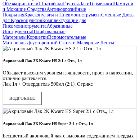
Обезжириватели
Шпатлёвки
Грунты
Лаки
Герметики
Шампуни
и Моющие Средства
Антикоррозийные
Покрытия
Краскопульты и Пневмоинструмент
Сменные Дюзы
для Краскопультов
Комплектующие для
Пневмоинструмента
Абразивные
Инструменты
Шлифовальные
Материалы
Корщетки
Вспомогательные
Материалы
Двусторонний Скотч и Малярные Ленты
Акриловый Лак 2К Kwarz HS 2:1 с Отв., 1л
Обладает высоким уровнем глянцевости, прост в нанесении,
отлично растекается.
Лак 1л + Отвердитель 500мл (2:1), Отрикс
ПОДРОБНЕЕ
Акриловый Лак 2К Kwarz HS Super 2:1 с Отв., 1л
Бесцветный акриловый лак с высоким содержанием твердых