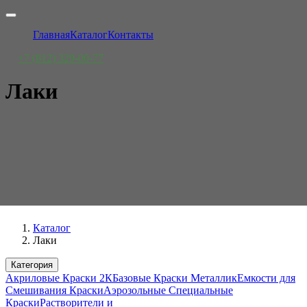
Главная
Каталог
Контакты
+7 (812) 329-00-77
Лаки
Каталог
Лаки
Категория
Акриловые Краски 2К
Базовые Краски Металлик
Емкости для
Смешивания Краски
Аэрозольные Специальные
Краски
Растворители и