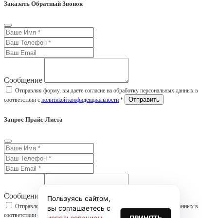
Заказать Обратный Звонок
Сообщение
Отправляя форму, вы даете согласие на обработку персональных данных в
соответствии с
политикой конфиденциальности
*
Запрос Прайс-Листа
Сообщение
Пользуясь сайтом,
Отправляя форму, вы даете согласие на обработку персональных данных в
вы соглашаетесь с
соответствии с
политикой конфиденциальности
*
использованием