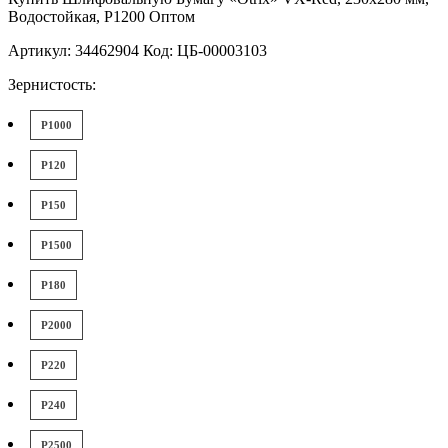
Водостойкая, P1200 Оптом
Артикул: 34462904 Код: ЦБ-00003103
Зернистость:
P1000
P120
P150
P1500
P180
P2000
P220
P240
P2500