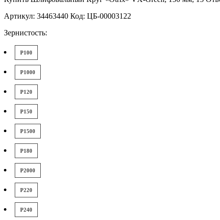
Артикул: 34463440 Код: ЦБ-00003122
Зернистость:
P100
P1000
P120
P150
P1500
P180
P2000
P220
P240