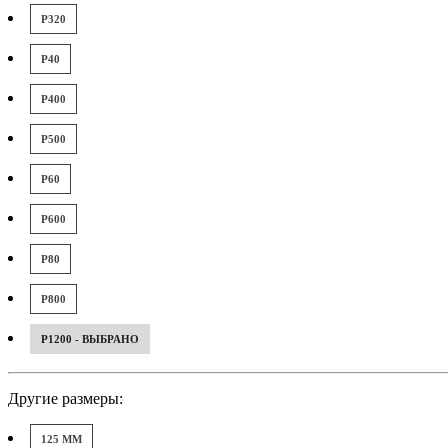
P320
P40
P400
P500
P60
P600
P80
P800
P1200 - ВЫБРАНО
Другие размеры:
125 ММ