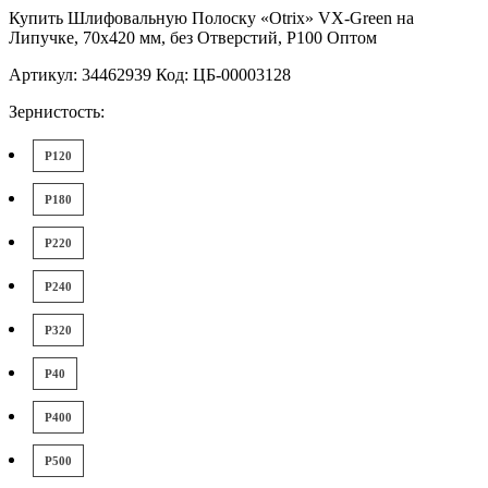
Купить Шлифовальную Полоску «Otrix» VX-Green на
Липучке, 70x420 мм, без Отверстий, P100 Оптом
Артикул: 34462939 Код: ЦБ-00003128
Зернистость:
P120
P180
P220
P240
P320
P40
P400
P500