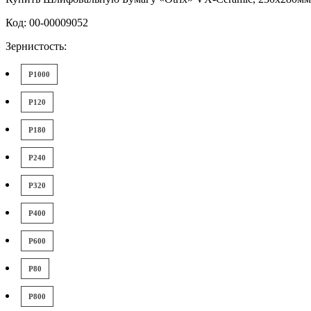
Код: 00-00009052
Зернистость:
P1000
P120
P180
P240
P320
P400
P600
P80
P800