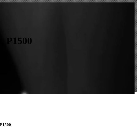
, P1500
 Р1500