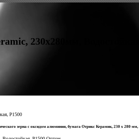
mic, 230x280мм, Водостойкая
кая, P1500
ического зерна с оксидом алюминия, бумага Отрикс Керамик, 230 х 280 мм,
, Водостойкая, P1500 Оптом