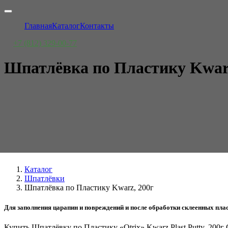
Главная
Каталог
Контакты
+7 (812) 329-00-77
Шпатлёвка по Пластику Kwarz
Каталог
Шпатлёвки
Шпатлёвка по Пластику Kwarz, 200г
Для заполнения царапин и повреждений и после обработки склеенных плас
Купить Шпатлёвку по Пластику «Otrix» Kwarz Plast Putty, 200