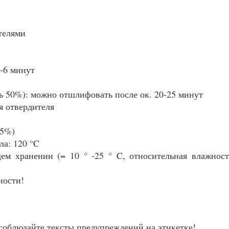
телями
5-6 минут
ь 50%): можно отшлифовать после ок. 20-25 минут
ля отвердителя
,5%)
ла: 120 °C
ем хранении (= 10 ° -25 ° C, относительная влажнос
ности!
соблюдайте тексты предупреждений на этикетке!