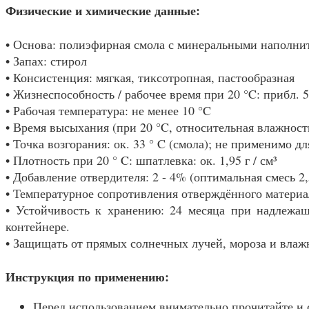
Физические и химические данные:
• Основа: полиэфирная смола с минеральными наполни
• Запах: стирол
• Консистенция: мягкая, тиксотропная, пастообразная
• Жизнеспособность / рабочее время при 20 °C: прибл. 
• Рабочая температура: не менее 10 °C
• Время высыхания (при 20 °C, относительная влажност
• Точка возгорания: ок. 33 ° C (смола); не применимо д
• Плотность при 20 ° C: шпатлевка: ок. 1,95 г / см³
• Добавление отвердителя: 2 - 4% (оптимальная смесь 2
• Температурное сопротивления отверждённого материа
• Устойчивость к хранению: 24 месяца при надлежащ
контейнере.
• Защищать от прямых солнечных лучей, мороза и влаж
Инструкция по применению:
Перед использованием внимательно прочитайте и 