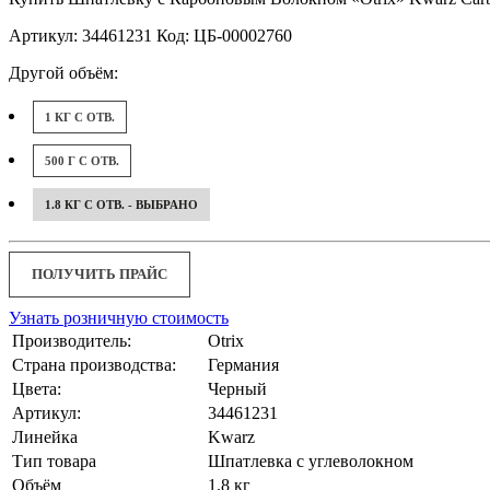
Артикул: 34461231 Код: ЦБ-00002760
Другой объём:
1 КГ С ОТВ.
500 Г С ОТВ.
1.8 КГ С ОТВ. - ВЫБРАНО
ПОЛУЧИТЬ ПРАЙС
Узнать розничную стоимость
Производитель:
Otrix
Страна производства:
Германия
Цвета:
Черный
Артикул:
34461231
Линейка
Kwarz
Тип товара
Шпатлевка с углеволокном
Объём
1.8 кг