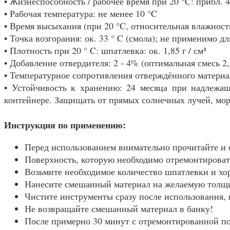
• Жизнеспособность / рабочее время при 20 °C: прибл. 
• Рабочая температура: не менее 10 °C
• Время высыхания (при 20 °C, относительная влажност
• Точка возгорания: ок. 33 ° C (смола); не применимо д
• Плотность при 20 ° C: шпатлевка: ок. 1,85 г / см³
• Добавление отвердителя: 2 - 4% (оптимальная смесь 2
• Температурное сопротивления отверждённого материа
• Устойчивость к хранению: 24 месяца при надлежащ
контейнере. Защищать от прямых солнечных лучей, мор
Инструкция по применению:
Перед использованием внимательно прочитайте и 
Поверхность, которую необходимо отремонтировать
Возьмите необходимое количество шпатлевки и хо
Нанесите смешанный материал на желаемую толщи
Чистите инструменты сразу после использования,
Не возвращайте смешанный материал в банку!
После примерно 30 минут с отремонтированной по