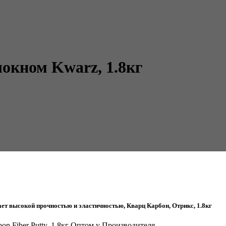
окном Kwarz, 1.8кг
т высокой прочностью и эластичностью, Кварц Карбон, Отрикс, 1.8кг
n Fiber Putty, 1.8кг Оптом у Производителя