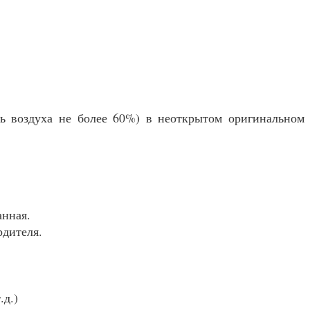
ть воздуха не более 60%) в неоткрытом оригинальном
анная.
рдителя.
.д.)