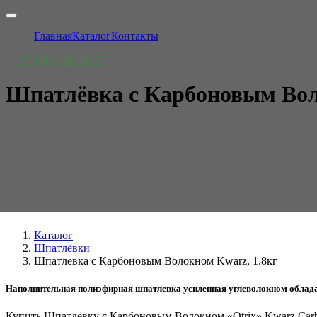
Главная
Каталог
Контакты
+7 (812) 329-00-77
Шпатлёвка с Карбоновым Вол
Каталог
Шпатлёвки
Шпатлёвка с Карбоновым Волокном Kwarz, 1.8кг
Наполнительная полиэфирная шпатлевка усиленная углеволокном обладае
Купить Шпатлёвку с Карбоновым Волокном «Otrix» Kwarz Carbo