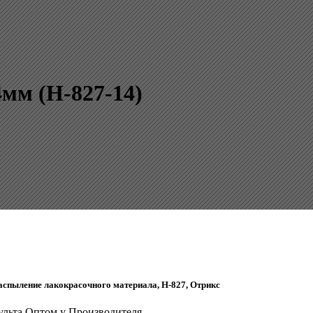
мм (H-827-14)
аспыление лакокрасочного материала, H-827, Отрикс
ульта Оптом у Производителя