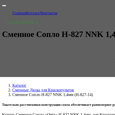
Главная
Каталог
Контакты
+7 (812) 329-00-77
Сменное Сопло H-827 NNK 1,4
Каталог
Сменные Дюзы для Краскопультов
Сменное Сопло H-827 NNK 1,4мм (H-827-14)
Тщательно рассчитанная конструкция сопла обеспечивает равномерное р
Купить Сменное Сопло «Otrix» H-827 NNK 1,4мм, для Краскоп