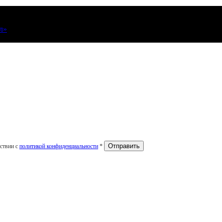
л»
тствии с
политикой конфиденциальности
*