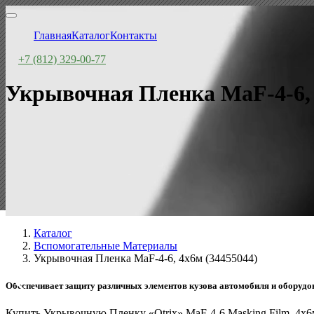
Главная
Каталог
Контакты
+7 (812) 329-00-77
Укрывочная Пленка MaF-4-6, 
Каталог
Вспомогательные Материалы
Укрывочная Пленка MaF-4-6, 4x6м (34455044)
Обеспечивает защиту различных элементов кузова автомобиля и оборудов
Купить Укрывочную Пленку «Otrix» MaF-4-6 Masking Film, 4x