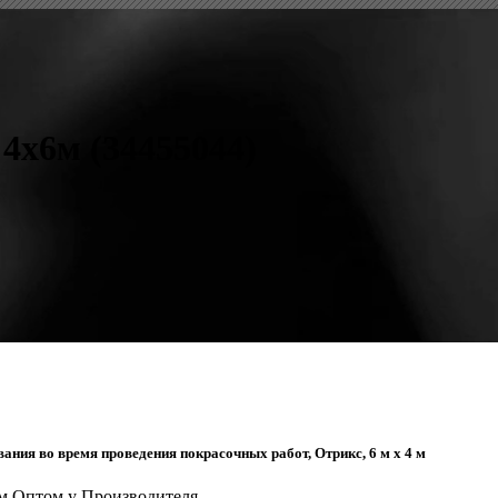
4x6м (34455044)
ания во время проведения покрасочных работ, Отрикс, 6 м x 4 м
6м Оптом у Производителя