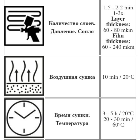
1.5 - 2.2 mm
1-3x
Layer
Количество слоев.
thickness:
60 - 80 mkm
Давление. Сопло
Film
thickness:
60 - 240 mkm
Воздушная сушка
10 min / 20
°С
3 - 5 h / 20
°С
Время сушки.
20 - 30 min /
Температура
60
°С