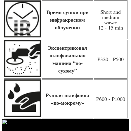
Время сушки при
Short and
medium
инфракрасном
wawe:
облучении
12 - 15 min
Эксцентриковая
шлифовальная
P320 - P500
машина “по-
сухому”
Ручная шлифовка
P600 - P1000
«по-мокрому»