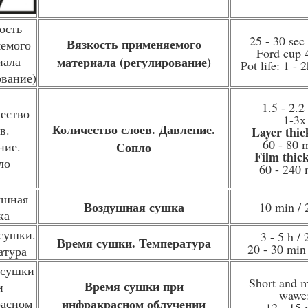
25 - 30 sec 
Вязкость применяемого
Ford cup
материала (регулирование)
Pot life: 1 - 
1.5 - 2.
1-3x
Количество слоев. Давление.
Layer thic
60 - 80
Сопло
Film thic
60 - 240
Воздушная сушка
10 min / 
3 - 5 h / 
Время сушки. Температура
20 - 30 min
Short and 
Время сушки при
wawe
инфракрасном облучении
12 - 15 