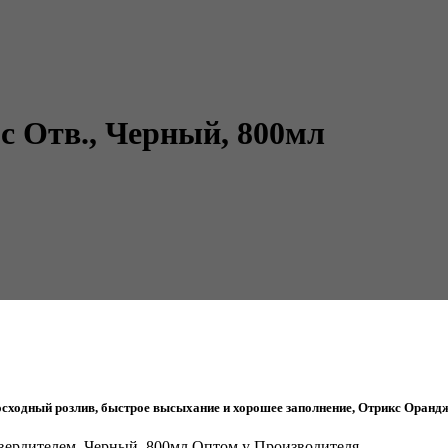
с Отв., Черный, 800мл
ходный розлив, быстрое высыхание и хорошее заполнение, Отрикс Орандж
Отвердителем, Черный, 800мл Оптом у Производителя