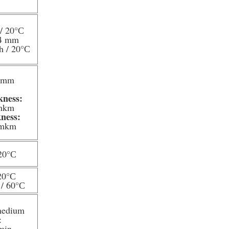
/ 20
°С
 4 mm
2h / 20
°С
2 mm
kness:
 mkm
kness:
 mkm
20
°С
20
°С
 / 60
°С
medium
:
min