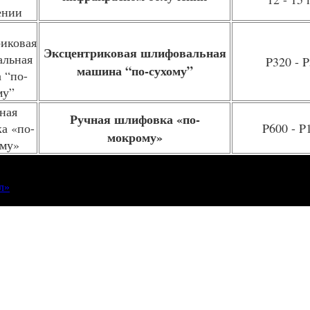
Эксцентриковая шлифовальная
P320 - 
машина “по-сухому”
Ручная шлифовка «по-
P600 - P
мокрому»
л»