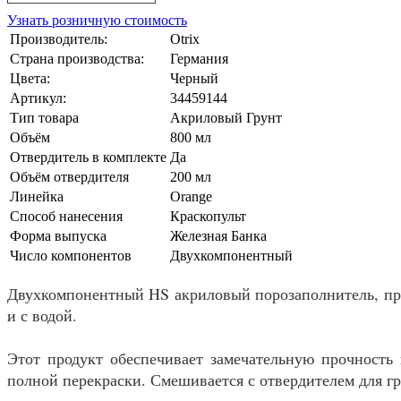
Узнать розничную стоимость
Производитель:
Otrix
Страна производства:
Германия
Цвета:
Черный
Артикул:
34459144
Тип товара
Акриловый Грунт
Объём
800 мл
Отвердитель в комплекте
Да
Объём отвердителя
200 мл
Линейка
Orange
Способ нанесения
Краскопульт
Форма выпуска
Железная Банка
Число компонентов
Двухкомпонентный
Двухкомпонентный HS акриловый порозаполнитель, пре
и с водой.
Этот продукт обеспечивает замечательную прочность 
полной перекраски. Смешивается с отвердителем для гру