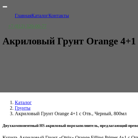
Главная
Каталог
Контакты
+7 (812) 329-00-77
Акриловый Грунт Orange 4+1 
Каталог
Грунты
Акриловый Грунт Orange 4+1 с Отв., Черный, 800мл
Двухкомпонентный HS акриловый порозаполнитель, предлагающий превос
Купить Акриловый Грунт «Otrix» Orange Filling Primer 4+1 с 