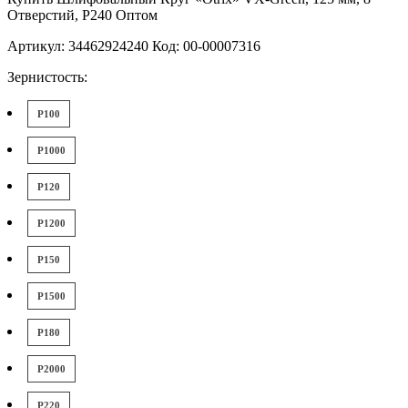
Отверстий, P240 Оптом
Артикул: 34462924240 Код: 00-00007316
Зернистость:
P100
P1000
P120
P1200
P150
P1500
P180
P2000
P220