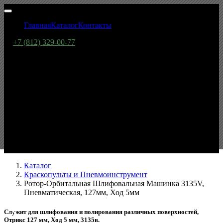
Главная
Каталог
Контакты
+7 (812) 329-00-77
Ротор-Орбитальная
Шлифовальная Машинка
3135V, Пневматическая,
127мм, Ход 5мм
Каталог
Краскопульты и Пневмоинструмент
Ротор-Орбитальная Шлифовальная Машинка 3135V,
Пневматическая, 127мм, Ход 5мм
Служит для шлифования и полирования различных поверхностей,
Отрикс 127 мм, Ход 5 мм, 3135в.