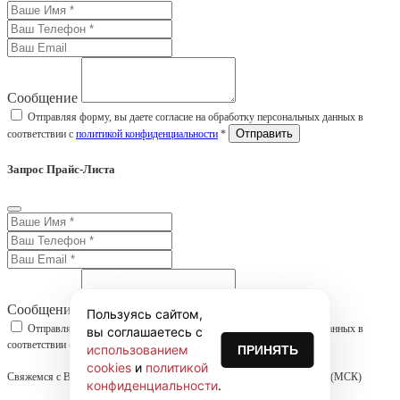
Сообщение
Отправляя форму, вы даете согласие на обработку персональных данных в
соответствии с
политикой конфиденциальности
*
Запрос Прайс-Листа
Сообщение
Пользуясь сайтом,
Отправляя форму, вы даете согласие на обработку персональных данных в
вы соглашаетесь с
соответствии с
политикой конфиденциальности
*
использованием
ПРИНЯТЬ
cookies
и
политикой
Свяжемся с Вами в течении часа! График работы: ПН-ПТ 09:00 - 17:00 (МСК)
конфиденциальности
.