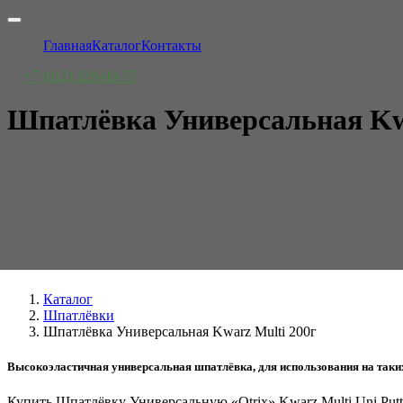
Главная
Каталог
Контакты
+7 (812) 329-00-77
Шпатлёвка Универсальная Kwa
Каталог
Шпатлёвки
Шпатлёвка Универсальная Kwarz Multi 200г
Высокоэластичная универсальная шпатлёвка, для использования на таких 
Купить Шпатлёвку Универсальную «Otrix» Kwarz Multi Uni Put