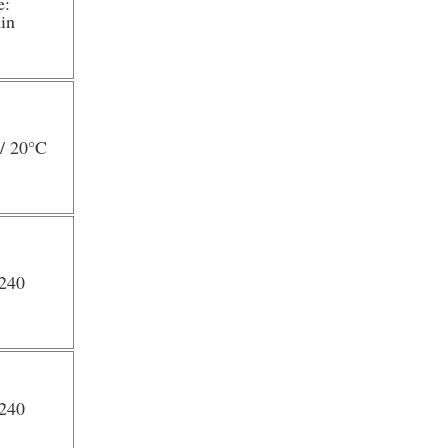
e:
in
/ 20
°C
240
P240