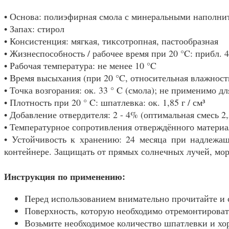
• Основа: полиэфирная смола с минеральными наполни
• Запах: стирол
• Консистенция: мягкая, тиксотропная, пастообразная
• Жизнеспособность / рабочее время при 20 °C: прибл. 
• Рабочая температура: не менее 10 °C
• Время высыхания (при 20 °C, относительная влажност
• Точка возгорания: ок. 33 ° C (смола); не применимо д
• Плотность при 20 ° C: шпатлевка: ок. 1,85 г / см³
• Добавление отвердителя: 2 - 4% (оптимальная смесь 2
• Температурное сопротивления отверждённого материа
• Устойчивость к хранению: 24 месяца при надлежащ
контейнере. Защищать от прямых солнечных лучей, мор
Инструкция по применению:
Перед использованием внимательно прочитайте и 
Поверхность, которую необходимо отремонтировать
Возьмите необходимое количество шпатлевки и хо